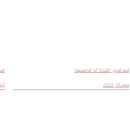
لعبة الورق “الشدّة” أو “الكوتشينة”
الفي
يونيو 15, 2022
أبريل 24,