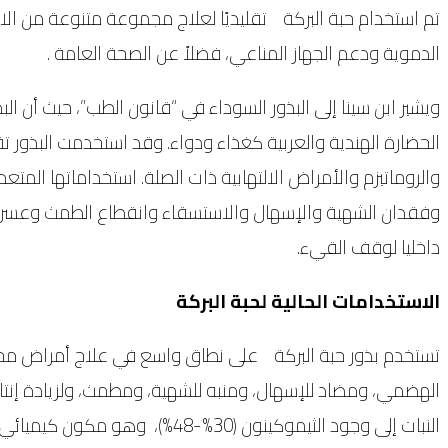
تم استخدام حبة البركة تقليديًا لعلاج مجموعة متنوعة من الا
الدموية ودعم الجهاز المناعي، فضلاً عن الصحة العامة .
ويشير ابن سينا ​​إلى البذور السوداء في “قانون الطب”، حيث أن
الحضارة الهندية والعربية كغذاء ودواء. وقد استخدمت البذور ت
والروماتيزم والأمراض الالتهابية ذات الصلة. استخداماتها المت
وفقدان الشهية والإسهال والاستسقاء وانقطاع الطمث وعسر ا
داخليا لوقف القيء.
الاستخدامات الحالية لحبة البركة
تستخدم بذور حبة البركة على نطاق واسع في علاج أمراض مختلفة
الهضمي، ومضاد للإسهال، ومنبه للشهية، ومطمث، ولزيادة إنتاج 
النبات إلى وجود الثيموكينون 