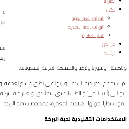
اتصل بنا
الكتب
حبة البركة (
Nigella sativa
الروايات باللغه العربية
الروايات باللغه الانجليزية
جريبات متحدة تحتوي كل منها على بذور عديدة.
الكتب العلمية
من نحن
من بين النباتات الطبية المختلفة، تظهر حبة البركة كعشبة معج
الرئيسية
باسم الحبة السوداء. موطنه الأصلي جنوب أوروبا وشمال أفريقيا
وباكستان وسوريا وتركيا والمملكة العربية السعودية.
تم استخدام بذور حبة البركة وزيتها على نطاق واسع لعدة قرون
اليوناني (ألاسلامي) و الطب الصيني التقليدي. وتعتبر حبة البرك
الموت. نظرًا لقوتها العلاجية المعجزة، فقد حصلت حبة البركة 
الاستخدامات التقليدية لحبة البركة