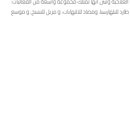
ها العلاجية وتبين أنها تمتلك مجموعة واسعة من الفعاليات:
د للبلهارسيا، ومضاد للالتهابات، و مزيل للتشنج، و موسع