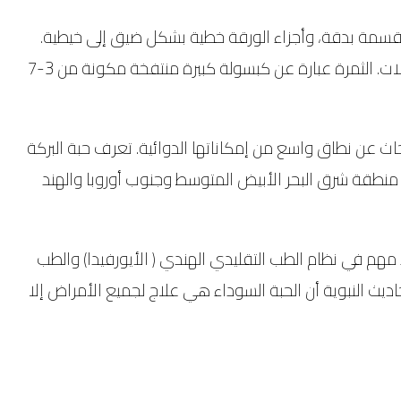
ائلة الحوذية (Ranunculaceae ). يصل طوله إلى 20-90 سم، بأوراق مقسمة بدقة، وأجزاء الورقة خطية بشكل ضيق إلى خيطية.
الزهور حساسة، وعادة ما تكون ملونة باللون الأبيض أو الأصفر أو الوردي أو الأزرق الشاحب أو الأرجواني الشاحب، ولها 5-10 بتلات. الثمرة عبارة عن كبسولة كبيرة منتفخة مكونة من 3-7
حاث عن نطاق واسع من إمكاناتها الدوائية. تعرف حبة البركة
نطقة شرق البحر الأبيض المتوسط ​​وجنوب أوروبا والهند
مهم في نظام الطب التقليدي الهندي ( الأيورفيدا) والطب
اديث النبوية أن الحبة السوداء هي علاج لجميع الأمراض إلا