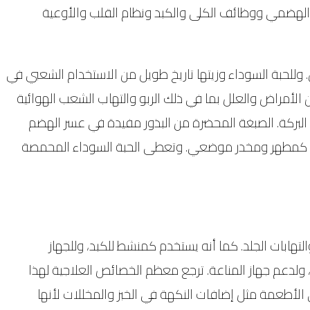
ز الهضمي ووظائف الكلى والكبد ونظام القلب والأوعية
. وللحبة السوداء وزيتها تاريخ طويل من الاستخدام الشعبي في
الأمراض والعلل بما في ذلك الربو والتهاب الشعب الهوائية
رة البركة. الصبغة المحضرة من البذور مفيدة في عسر الهضم
زيت كمطهر ومخدر موضعي. وتعطى الحبة السوداء المحمصة
هابات الجلد. كما أنه يستخدم كمنشط للكبد، وللجهاز
، ولدعم جهاز المناعة. ترجع معظم الخصائص العلاجية لهذا
داء أيضًا في الأطعمة مثل إضافات النكهة في الخبز والمخللات لأنها