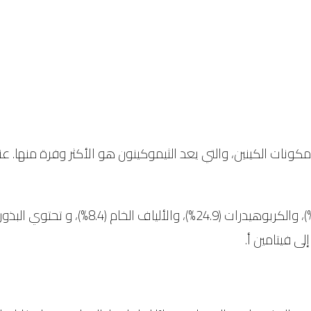
ات الكينين، والتي يعد الثيموكينون هو الأكثر وفرة منها. عند ال
و تحتوي بذور حبة البركة على البروتين (6.7