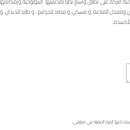
حبة البركة على نطاق واسع نظرًا لفاعليتها البيولوجية وإمكانات
دل للمناعة، و مسكن، و مضاد للجراثيم ، و طارد للديدان، و طار
لأكسدة.
خدامها المرة المقبلة في تعليقي.