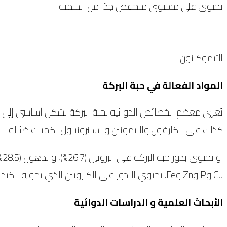
تحتوي على مستوى منخفض جدًا من السمية.
الثيموكينون
المواد الفعالة في حبة البركة
تُعزى معظم الخصائص الدوائية لحبة البركة بشكل أساسي إلى مكون
كذلك على الكارفون والليمونين والسيترونيلول بكميات ضئيلة.
Cu وP وZn وFe. تحتوي البذور على الكاروتين الذي يحوله الكبد إلى فيتامين أ.
الأبحاث العلمية و الدراسات الدوائية