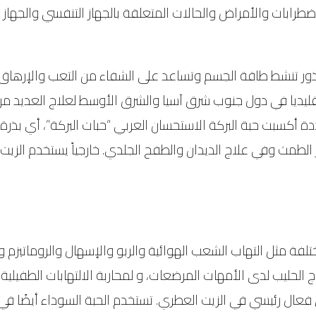
ضطرابات والأمراض والحالات المتعلقة بالجهاز التنفسي والجها
 البذور تنشط طاقة الجسم وتساعد على الشفاء من التعب والإرهاق
قليديا في دول جنوب شرق آسيا والشرق الأوسط لعلاج العديد من 
عددة أكسبت حبة البركة الاستحسان العربي “حبات البركة”، أي بذ
لطمث وفي علاج الديدان والطفح الجلدي. خارجياً يستخدم ال
 مثل التهاب الشعب الهوائية والربو والإسهال والروماتيزم والت
الحليب لدى الأمهات المرضعات، و لمحاربة الالتهابات الطفيلية
(30%-48%)، وهو مكون كيميائي فعال رئيسي في الزيت العطري. تستخدم الحبة السو