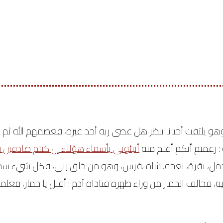
وهو يلتفت أحيانا ينظر هل عصى ربه أحد غيره، فعصمهم الله ثم ق
 : زعمتم أنكم أعلم منه
أنبئوني بأسماء هؤلاء إن كنتم صادقين
ق
،جمل، بقرة، نعجة، شاة ،فرس، وهو من خلق ربي، فكل شيء س
 فخالف الحمار من وراء ظهره فناداه آدم : أقبل يا حمار، فعلمت 