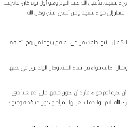
ء يشبهه، فألقى الله عليه النوم وهو أول نوم كان، فانتزعت
فنظر إلى حواء تشبهه ومن أحسن البشر، وكان الله
ء؟ قال : لأنها خلقت من حي . فنفخ بينهما من روح الله، فما
 ويقال : كانت حواء من نساء الجنة، وكان الولد يرى في بطنها-
أن يكره آدم حواء، فأراد أن يكون خلقها على آدم هيناً حتى
ك الله آلام الولادة لتشعر بها المرأة وتكون متيقّظة وقتها؛