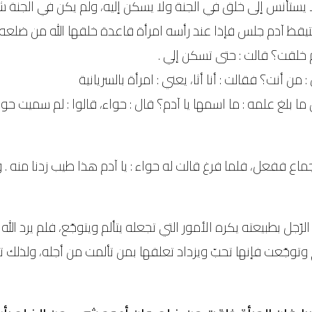
يستأنس إلى خلق في الجنة ولا يسكن إليه، ولم يكن في الجنة شي
قظ آدم جلس فإذا عند رأسه امرأة قاعدة خلقها الله من ضلعه. 
م خلقت؟ قالت : حتى تسكن إلي .
أنت؟ فقالت : أنا أثا، يعني : امرأة بالسريانية
 بلغ علمه : ما اسمها يا آدم؟ قال : حواء، قالوا : لم سميت حوا
لجماع ففعل، فلما فرغ قالت له حواء : يا آدم هذا طيب زدنا منه .
جل بطبيعته يكره الأمور التي تجعله يتألم ويتوجّع، فلم يرد الله 
م وتوجّعت فإنها تحبّ ويزداد تعلقها بمن تألمت من أجله، ولذلك تر