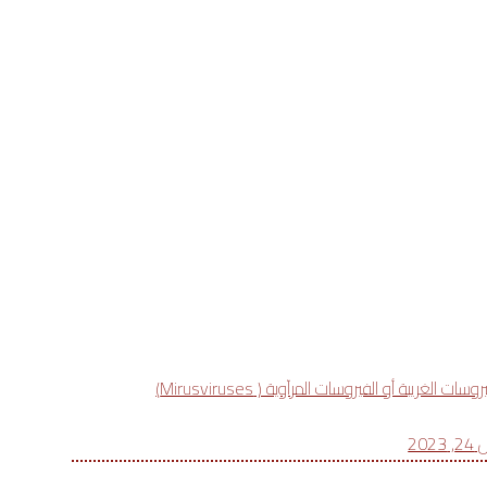
روسات الغريبة أو الفيروسات المرآوية ( Mirusviruses)
 2023