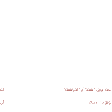
لعبة الورق “الشدّة” أو “الكوتشينة”
الفي
يونيو 15, 2022
أبريل 24,