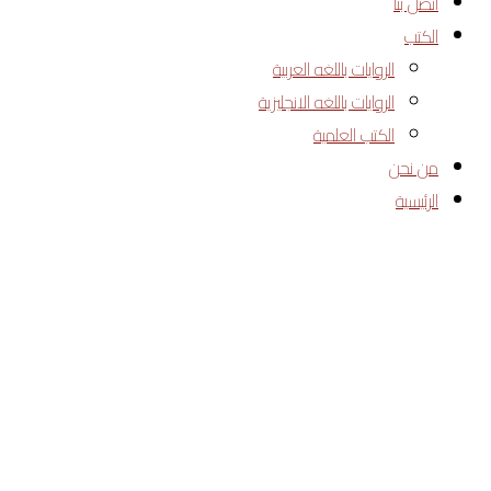
اتصل بنا
الدكتور سليمان العليمات 2022
الكتب
الروايات باللغه العربية
الروايات باللغه الانجليزية
الكتب العلمية
من نحن
الرئيسية